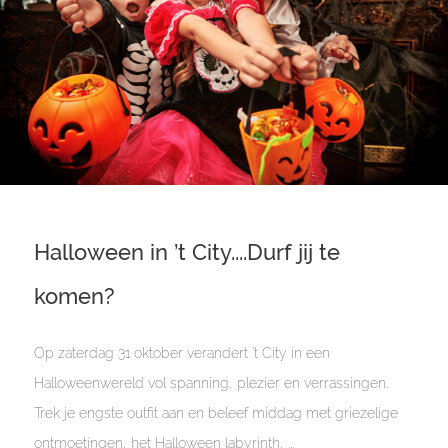
Halloween in ’t City....Durf jij te
komen?
Op zaterdag 31 oktober verandert ’t City in een
Halloweenwereld vol spanning, plezier en verrassingen.
Trek je engste outfit aan en beleef middag met griezelige
ontmoetingen, het Halloween labyrinth, ...