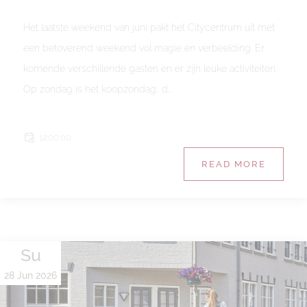
Het laatste weekend van juni pakt het Citycentrum uit met
een betoverend weekend vol magie en verbeelding. Er
komende verschillende gasten en er zijn leuke activiteiten.
Op zondag is het koopzondag, d...
12:00:00
READ MORE
Su
28 Jun 2026