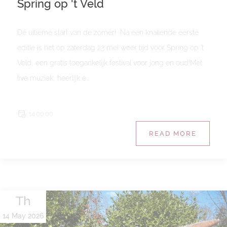
Spring op 't Veld
Dé ultieme start van de zomer! Na een knallende eerste
editie is het op zaterdag 23 mei weer tijd voor Spring op 't
Veld, een gratis toegankelijk festival voor jong en oud!Met
live muziek, heerlijk e...
14:00:00
READ MORE
Th
14 May 2026