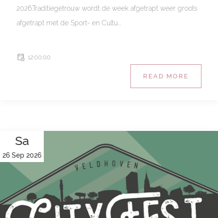
2026.Traditiegetrouw wordt de week afgetrapt weer groots
afgetrapt met de Sport- en Cultu...
12:00:00
READ MORE
Sa
26 Sep 2026