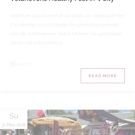
Veldhoven Gezond vindt dit jaar plaats van zaterdag 16 mei
t/m zaterdag 13 juni.Dit jaarlijks terugkerend programma
voor alle Veldhovenaren staat in het teken van gezondheid.
Samen met enthousiaste lo...
12:00:00
READ MORE
Su
31 May 2026