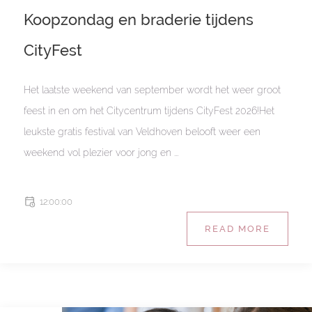
Koopzondag en braderie tijdens
CityFest
Het laatste weekend van september wordt het weer groot
feest in en om het Citycentrum tijdens CityFest 2026!Het
leukste gratis festival van Veldhoven belooft weer een
weekend vol plezier voor jong en ...
12:00:00
READ MORE