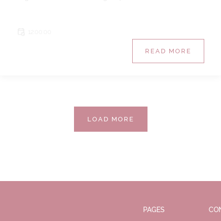
12:00:00
READ MORE
LOAD MORE
PAGES
CO