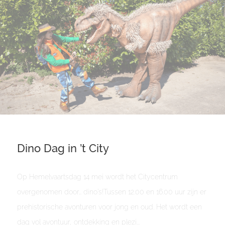
Dino Dag in ’t City
Op Hemelvaartsdag 14 mei wordt het Citycentrum
overgenomen door… dino’s!Tussen 12.00 en 16.00 uur zijn er
prehistorische avonturen voor jong en oud. Het wordt een
dag vol avontuur, ontdekking en plezi...