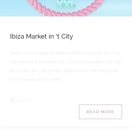
Ibiza Market in 't City
Beleef de Ibiza vibes in Veldhoven!Na het succes van vorig
jaar komt de Ibiza Market XXL het laatste weekend van mei
terug naar het Citycentrum Veldhoven.Op het Meiveld en
in en rondom het Citycentr...
10:00:00
READ MORE