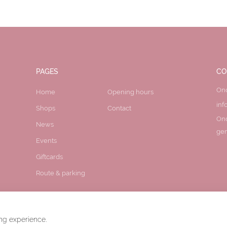
PAGES
CO
On
Home
Opening hours
inf
Shops
Contact
On
News
gem
Events
Giftcards
Route & parking
ng experience.