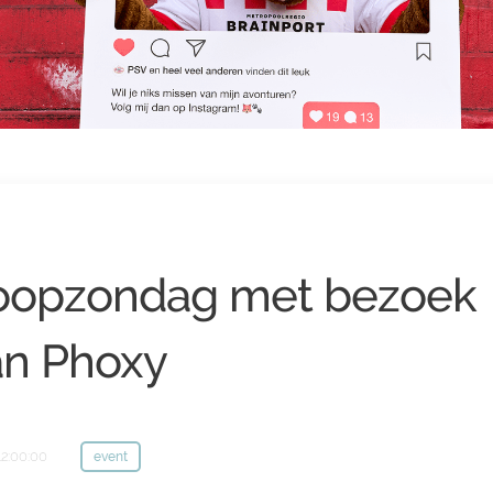
oopzondag met bezoek
an Phoxy
12:00:00
event