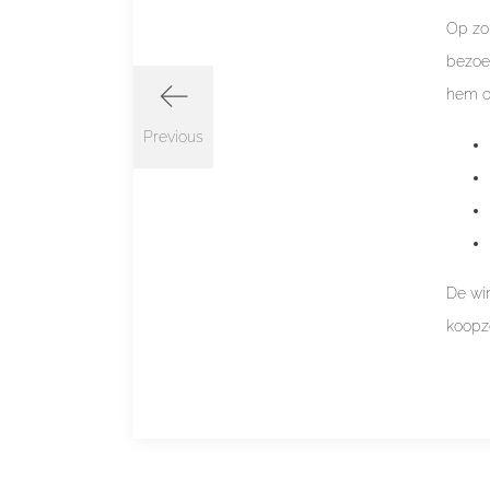
Op zon
bezoe
hem o
Previous
De win
koopz