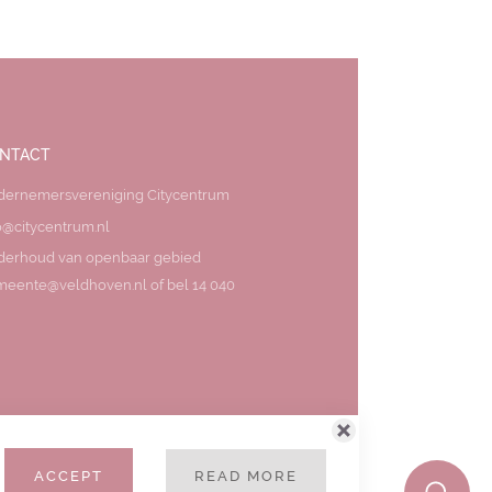
NTACT
dernemersvereniging Citycentrum
o@citycentrum.nl
derhoud van openbaar gebied
eente@veldhoven.nl of bel 14 040
ACCEPT
READ MORE