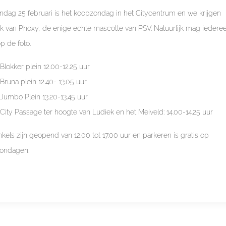
dag 25 februari is het koopzondag in het Citycentrum en we krijgen
k van Phoxy, de enige echte mascotte van PSV. Natuurlijk mag iedere
p de foto.
Blokker plein 12.00-12.25 uur
Bruna plein 12.40- 13.05 uur
Jumbo Plein 13.20-13.45 uur
City Passage ter hoogte van Ludiek en het Meiveld: 14.00-14.25 uur
kels zijn geopend van 12.00 tot 17.00 uur en parkeren is gratis op
ondagen.