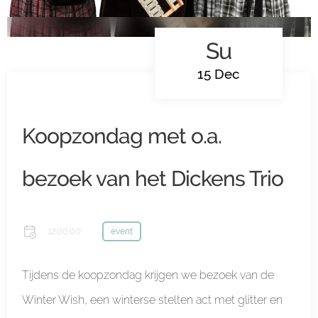
Su
15 Dec
Koopzondag met o.a.
bezoek van het Dickens Trio
12:00:00
event
Tijdens de koopzondag krijgen we bezoek van de
Winter Wish, een winterse stelten act met glitter en