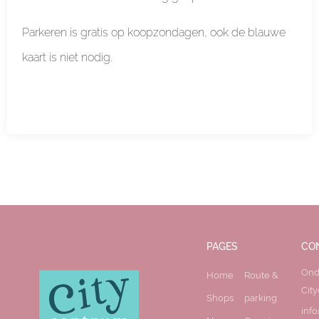
Parkeren is gratis op koopzondagen, ook de blauwe
kaart is niet nodig.
PAGES
CO
Ond
Home
Route &
Cit
Shops
parking
inf