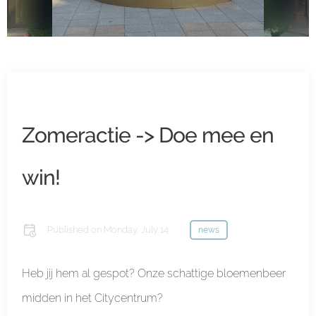
Zomeractie -> Doe mee en
win!
Published on
Monday, July 14
news
Heb jij hem al gespot? Onze schattige bloemenbeer
midden in het Citycentrum?