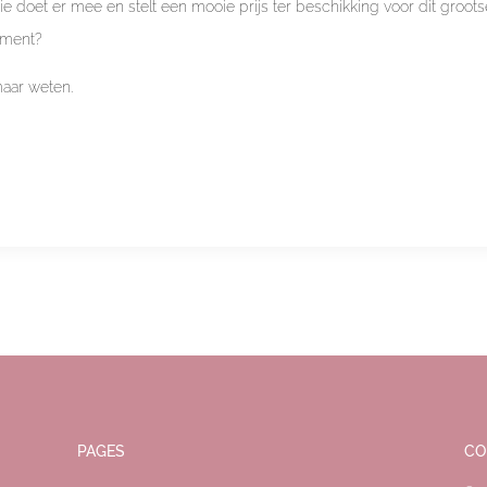
e doet er mee en stelt een mooie prijs ter beschikking voor dit groots
ment?
maar weten.
PAGES
CO