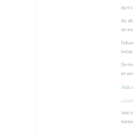
April 
Als af
de koo
Natuur
bedac
De hoo
en een
Voor v
corda
Vele 
klant