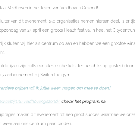
staat Veldhoven in het teken van Veldhoven Gezond!
sluiter van dit evenement, 150 organisaties nemen hieraan deel, is er ti
pzondag van 24 april een groots Health festival in heel het Citycentru
lijk sluiten wij hier als centrum op aan en hebben we een grootse wina
ht.
fdprijzen zijn zelfs een elektrische fiets, ter beschikking gesteld doo
 jaarabonnement bij Switch the gym!!
erdere prijzen wil ik jullie weer vragen om mee te doen?
adwelzijn.nl/veldhovengezond/
check het programma
bijdrages maken dit evenement tot een groot succes waarmee we onz
en weer aan ons centrum gaan binden.