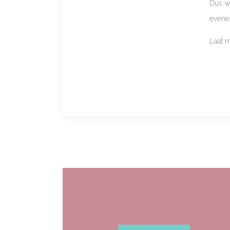
Dus wi
evene
Laat 