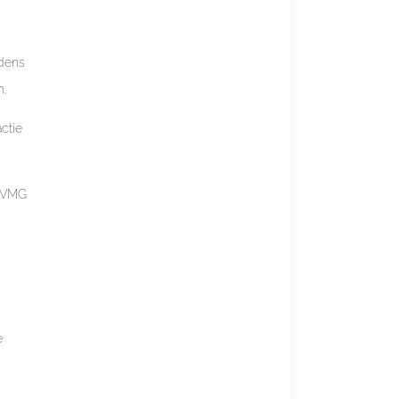
jdens
m.
ctie
r VMG
e