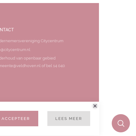
NTACT
dernemersvereniging Citycentrum
o@citycentrum.nl
derhoud van openbaar gebied
eente@veldhoven.nl of bel 14 040
ACCEPTEER
LEES MEER