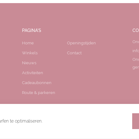
PAGINA'S
CO
On
Home
Openingstijden
inf
Winkels
Contact
On
Nieuws
gem
Activiteiten
Cadeaubonnen
Route & parkeren
fen te optimaliseren.