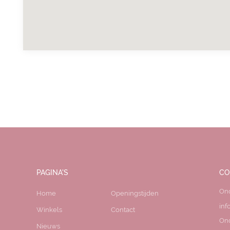
PAGINA'S
CO
On
Home
Openingstijden
inf
Winkels
Contact
On
Nieuws