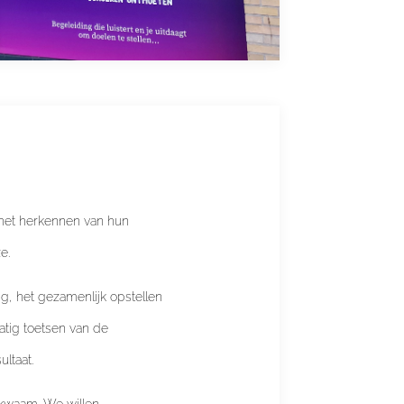
, het herkennen van hun
e.
g, het gezamenlijk opstellen
tig toetsen van de
ltaat.
kwaam. We willen