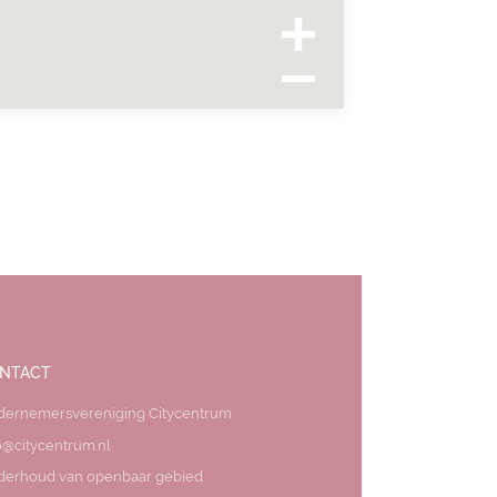
NTACT
dernemersvereniging Citycentrum
o@citycentrum.nl
derhoud van openbaar gebied