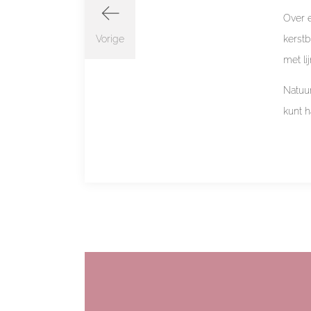
Over e
Vorige
kerst
met lij
Natuu
kunt h