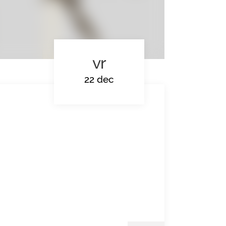
vr
22 dec