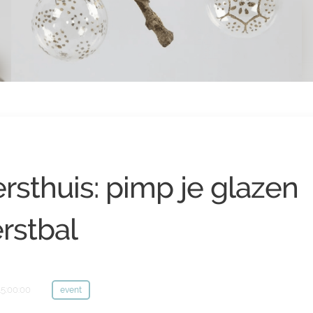
rsthuis: pimp je glazen
rstbal
15:00:00
event