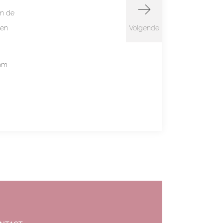
in de
ren
Volgende
oom