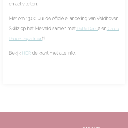
en activiteiten.
Met om 13.00 uur de officiële lancering van Veldhoven
Skillz op het Meiveld samen met
e en
DéDé Danc
Cardo
t!
Dance Departmen
Bekijk
de krant met alle info.
HIER