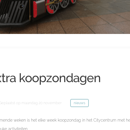
xtra koopzondagen
Geplaatst op
maandag 20 november
nieuws
mende weken is het elke week koopzondag in het Citycentrum met he
euke activiteiten.