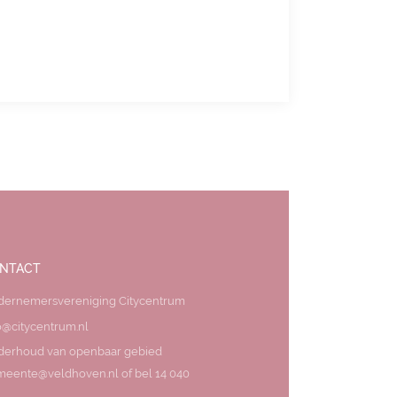
NTACT
dernemersvereniging Citycentrum
o@citycentrum.nl
derhoud van openbaar gebied
eente@veldhoven.nl of bel 14 040