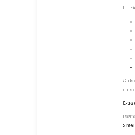
Klik 
Op koo
op koo
Extra 
Daarna
Sinter