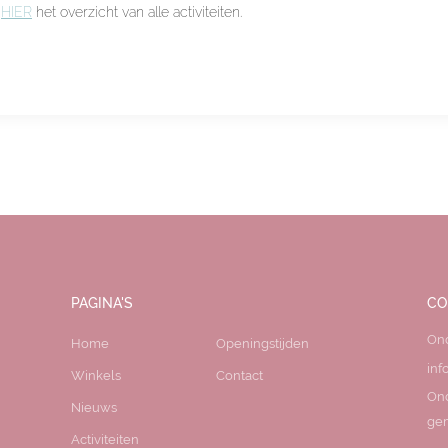
k
HIER
het overzicht van alle activiteiten.
PAGINA'S
CO
On
Home
Openingstijden
inf
Winkels
Contact
On
Nieuws
gem
Activiteiten