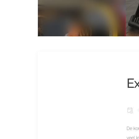
E
De ko
veel l